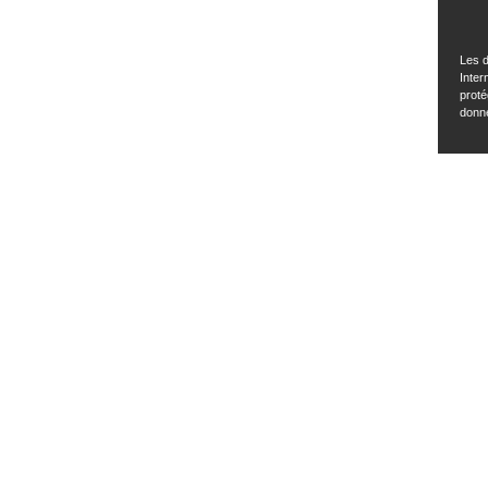
Les d
Inter
proté
donn