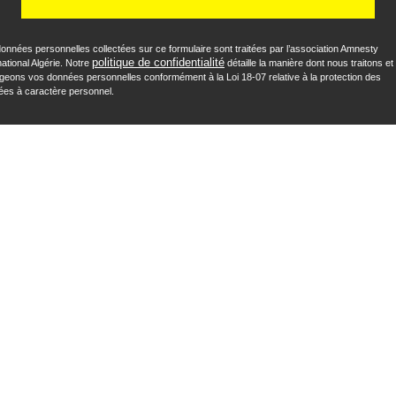
onnées personnelles collectées sur ce formulaire sont traitées par l’association Amnesty
politique de confidentialité
national Algérie
.
Notre
détaille la manière dont nous traitons et
geons vos données personnelles conformément à la Loi 18-07 relative à la protection des
ées à caractère personnel
.